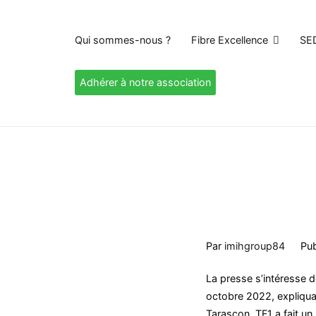
Qui sommes-nous ?
Fibre Excellence
SE
Adhérer à notre association
Par
imihgroup84
Pub
La presse s’intéresse d
octobre 2022, expliquan
Tarascon, TF1 a fait un