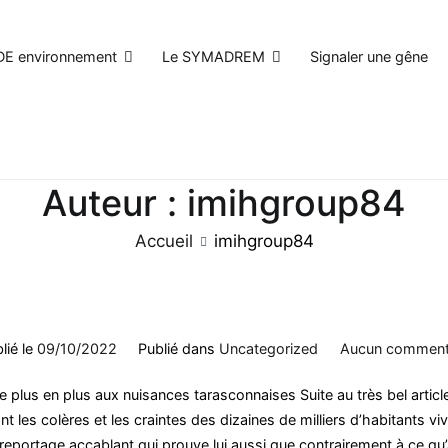
DE environnement
Le SYMADREM
Signaler une gêne
Auteur :
imihgroup84
Accueil
imihgroup84
lié le
09/10/2022
Publié dans
Uncategorized
Aucun comment
e plus en plus aux nuisances tarasconnaises Suite au très bel artic
t les colères et les craintes des dizaines de milliers d’habitants vi
 reportage accablant qui prouve lui aussi que contrairement à ce qu’a